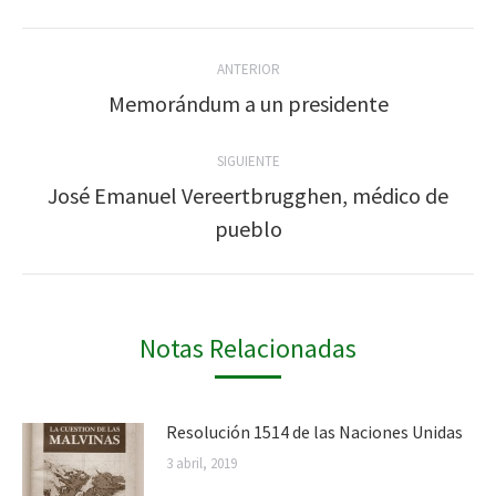
Twitter
WhatsApp
Facebook
Google+
LinkedIn
Navegación
ANTERIOR
entre
Memorándum a un presidente
Publicación
anterior:
publicaciones
SIGUIENTE
José Emanuel Vereertbrugghen, médico de
Publicación
pueblo
siguiente:
Notas Relacionadas
Resolución 1514 de las Naciones Unidas
3 abril, 2019