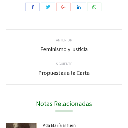
Compartir
Compartir
Compartir
Compartir
Compartir
con
con
con
con
con
Twitter
WhatsApp
Facebook
Google+
LinkedIn
Navegación
ANTERIOR
entre
Feminismo y justicia
Publicación
anterior:
publicaciones
SIGUIENTE
Propuestas a la Carta
Publicación
siguiente:
Notas Relacionadas
Ada María Elflein