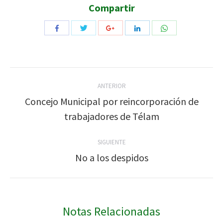
Compartir
Compartir
Compartir
Compartir
Compartir
Compartir
con
con
con
con
con
Twitter
WhatsApp
Facebook
Google+
LinkedIn
Navegación
ANTERIOR
entre
Concejo Municipal por reincorporación de
Publicación
trabajadores de Télam
publicaciones
anterior:
SIGUIENTE
No a los despidos
Publicación
siguiente:
Notas Relacionadas