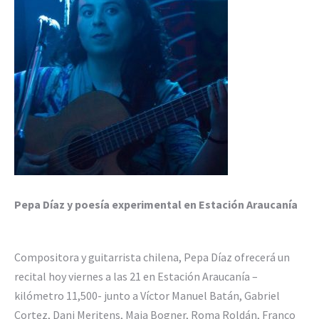
Pepa Díaz y poesía experimental en Estación Araucanía
Compositora y guitarrista chilena, Pepa Díaz ofrecerá un
recital hoy viernes a las 21 en Estación Araucanía –
kilómetro 11,500- junto a Víctor Manuel Batán, Gabriel
Cortez, Dani Meritens, Maia Bogner, Roma Roldán, Franco