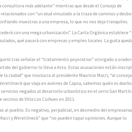
a consultora más adelante” mientras que desde el Consejo de
elacionados con “un alud vinculado a la traza de caminos y desbo
onfiando muestras a una empresa, lo que no nos deja tranquilos.
sucederá con una mega urbanización”. La Carta Orgánica establece “
psulados, qué pasará con empresas y empleo locales. La guita qued
quirió tras señalar el “tratamiento peyorativo” otorgado a orador
partido del gobierno lo lleva a ésto. Estas acusaciones están inscrip
de la ciudad” que involucra al presidente Mauricio Macri, “al conceja
eretilneck que viaja en aviones de Capsa, sabemos quién es dueño
on servicios negados al desarrollo urbanístico en el cerro San Martín
 vecinos de Villa Los Coihues en 2011.
as al pueblo. Es negativo, perjudicial, en desmedro del empresaria
 Macri y Weretilneck” que “no pueden tapar opiniones. Aunque lo