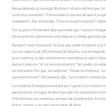
Respondiendo al concejal Martínez Infante definió que “el 
contrato concesión”. Presentada la moción de que el proyec
ciudadanía”, fue rechazada. “Esta es la participación” expres
Por su parte Fernández dejó asentado que “nuestro bloque 
técnicamente representa una mejora y trabajo genuino para
Natapof creyó necesario “aclarar que nadie se opone a la 
con un negocio de 100 millones de dólares, a la entrega de
ya es nuestro, lo que necesitamos reivindicar es que el Ejec
demostrada con “el no reconocimiento” del poder concedent
sin licitación. Por qué, no sabemos”. Desde la empresa, “s
para extorsionar”. No avalará, dijo, “un proyecto ruinoso pa
La Iniciativa Privada presentada por Capsa a la Comisión Ev
para aceptar, en lugar de decir por qué nos presentan la p
154 millones con inmenso rechazo de la población. En novie
enero, receso, y un mes para tratar 38 años.