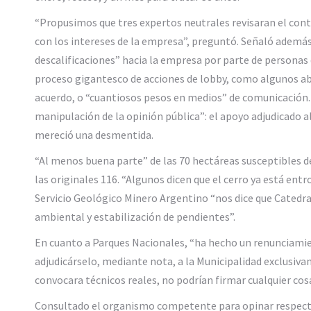
“Propusimos que tres expertos neutrales revisaran el con
con los intereses de la empresa”, preguntó. Señaló ademá
descalificaciones” hacia la empresa por parte de persona
proceso gigantesco de acciones de lobby, como algunos ab
acuerdo, o “cuantiosos pesos en medios” de comunicación.
manipulación de la opinión pública”: el apoyo adjudicado 
mereció una desmentida.
“Al menos buena parte” de las 70 hectáreas susceptibles d
las originales 116. “Algunos dicen que el cerro ya está en
Servicio Geológico Minero Argentino “nos dice que Catedra
ambiental y estabilización de pendientes”.
En cuanto a Parques Nacionales, “ha hecho un renunciamien
adjudicárselo, mediante nota, a la Municipalidad exclusiv
convocara técnicos reales, no podrían firmar cualquier cosa
Consultado el organismo competente para opinar respecto 