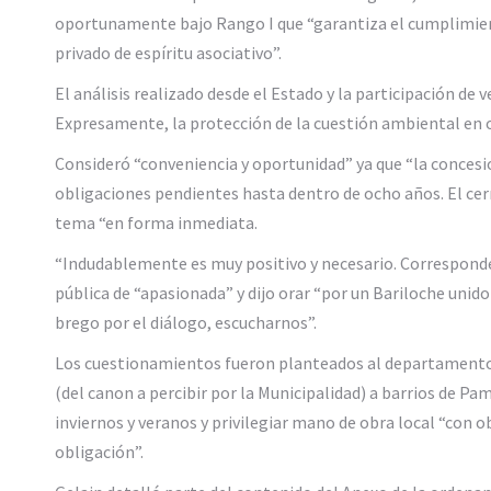
oportunamente bajo Rango I que “garantiza el cumplimien
privado de espíritu asociativo”.
El análisis realizado desde el Estado y la participación d
Expresamente, la protección de la cuestión ambiental en ob
Consideró “conveniencia y oportunidad” ya que “la concesi
obligaciones pendientes hasta dentro de ocho años. El cerr
tema “en forma inmediata.
“Indudablemente es muy positivo y necesario. Corresponde 
pública de “apasionada” y dijo orar “por un Bariloche unid
brego por el diálogo, escucharnos”.
Los cuestionamientos fueron planteados al departamento 
(del canon a percibir por la Municipalidad) a barrios de 
inviernos y veranos y privilegiar mano de obra local “con 
obligación”.