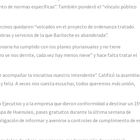
to de normas específicas”. También ponderó el “vínculo público
e vecinos quedaron “volcados en el proyecto de ordenanza tratado.
ras y servicios de la que Bariloche es abanderada”.
onaria ha cumplido con los planes plurianuales y no tiene
o se nos derrite, cada vez hay menos nieve” y hace falta tratar el
acompañar la iniciativa nuestro intendente”. Calificó la asamble
o y feliz. A veces nos cuesta escuchar, todos queremos más unión,
Ejecutivo y a la empresa que dieron conformidad a destinar un 1
Pampa de Huenuleo, pases gratuitos durante la última semana de
obligación de informar y avenirse a controles de cumplimiento de e