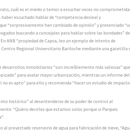
trato, cuál es el miedo o temor a escuchar voces no comprometida
s haber escuchado hablar de “competencia desleal y
s que “sorpresivamente han cambiado de opinión” y presenciado “u
ogados buscando a concejales para hablar sobre las bondades” de
 En ANB “propiedad de Capsa, leo un ejemplo de intento de
al Centro Regional Universitario Bariloche mediante una gacetilla 
e desarrollos inmobiliarios “son increíblemente más valiosas” qu
tropizado” para avalar mayor urbanización, mientras un informe del
l no es apto” para ello y recomienda “hacer un estudio de impacto
to histórico” al desentenderse de su poder de control al
amente. “Quiero decirles que estamos solos porque si Parques
”.
al proyectado reservorio de agua para fabricación de nieve, “Agu