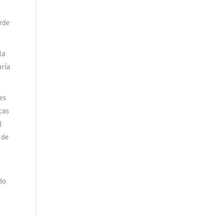
rde
la
aría
es
tas
l
 de
do