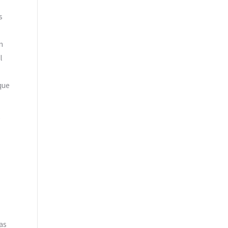
s
n
l
que
e
as