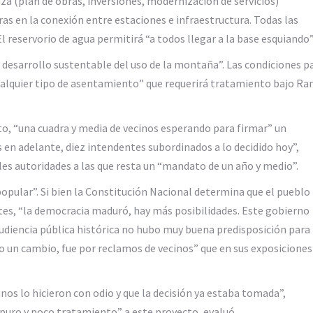
za (plan de obras, inversiones, modernización de servicios)
ras en la conexión entre estaciones e infraestructura. Todas las
l reservorio de agua permitirá “a todos llegar a la base esquiando”
y desarrollo sustentable del uso de la montaña”. Las condiciones p
cualquier tipo de asentamiento” que requerirá tratamiento bajo R
to, “una cuadra y media de vecinos esperando para firmar” un
s en adelante, diez intendentes subordinados a lo decidido hoy”,
es autoridades a las que resta un “mandato de un año y medio”.
opular”. Si bien la Constitución Nacional determina que el pueblo
tes, “la democracia maduró, hay más posibilidades. Este gobierno
audiencia pública histórica no hubo muy buena predisposición para
o un cambio, fue por reclamos de vecinos” que en sus exposiciones
nos lo hicieron con odio y que la decisión ya estaba tomada”,
puro y poco tratamiento” a este proyecto, evaluó.