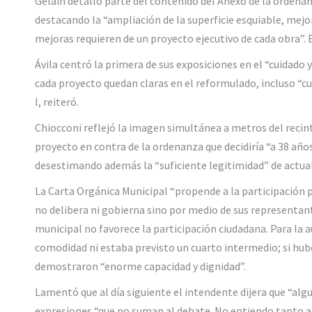
Gelain detalló parte del contenido del Anexo de la ordenan
destacando la “ampliación de la superficie esquiable, mejo
mejoras requieren de un proyecto ejecutivo de cada obra”. E
Ávila centró la primera de sus exposiciones en el “cuidado 
cada proyecto quedan claras en el reformulado, incluso “
I, reiteró.
Chiocconi reflejó la imagen simultánea a metros del recin
proyecto en contra de la ordenanza que decidiría “a 38 año
desestimando además la “suficiente legitimidad” de actual
La Carta Orgánica Municipal “propende a la participación p
no delibera ni gobierna sino por medio de sus representan
municipal no favorece la participación ciudadana. Para la 
comodidad ni estaba previsto un cuarto intermedio; si hub
demostraron “enorme capacidad y dignidad”.
Lamentó que al día siguiente el intendente dijera que “algu
expresiones “que no suman al debate. No entiendo tanto a