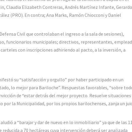
ain, Claudia Elizabeth Contreras, Andrés Martínez Infante, Gerard
onzález (PRO). En contra; Ana Marks, Ramón Chiocconi y Daniel
efensa Civil que controlaban el ingreso a la sala de sesiones),
o, funcionarios municipales; directivos, representantes, emplea
arteles con inscripciones adhiriendo al pacto, a la inversión, a
ifestó su “satisfacción y orgullo” por haber participado en un
ultado, lo mejor para Bariloche”. Respuestas favorables, “sobre tod
convicción de “estar detrás del mejor proyecto. Resuelve situaciones
o por la Municipalidad, por los propios barilochenses, zanja un juic
udió a “barajar y dar de nuevo en lo inmobiliario” ya que de las 1
e reducida a 70 hectáreas cuya intervención deberá ser analizada