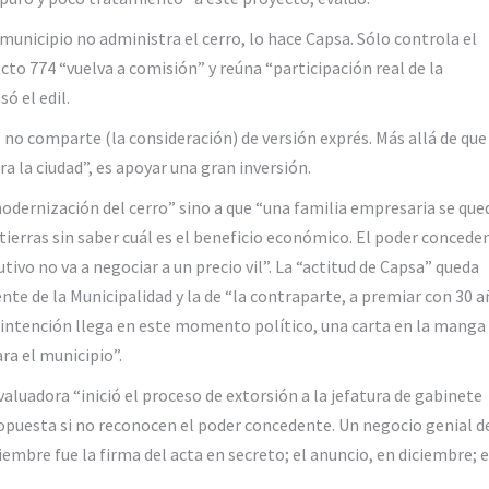
municipio no administra el cerro, lo hace Capsa. Sólo controla el
to 774 “vuelva a comisión” y reúna “participación real de la
ó el edil.
no comparte (la consideración) de versión exprés. Más allá de que
 la ciudad”, es apoyar una gran inversión.
modernización del cerro” sino a que “una familia empresaria se que
 tierras sin saber cuál es el beneficio económico. El poder concede
utivo no va a negociar a un precio vil”. La “actitud de Capsa” queda
e de la Municipalidad y la de “la contraparte, a premiar con 30 
u intención llega en este momento político, una carta en la manga
ra el municipio”.
aluadora “inició el proceso de extorsión a la jefatura de gabinete
ropuesta si no reconocen el poder concedente. Un negocio genial d
mbre fue la firma del acta en secreto; el anuncio, en diciembre; 