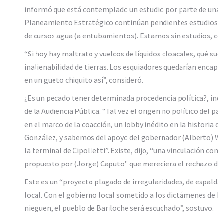
informó que está contemplado un estudio por parte de un
Planeamiento Estratégico continúan pendientes estudios r
de cursos agua (a entubamientos). Estamos sin estudios, c
“Si hoy hay maltrato y vuelcos de líquidos cloacales, qué 
inalienabilidad de tierras. Los esquiadores quedarían enca
en un gueto chiquito así”, consideró.
¿Es un pecado tener determinada procedencia política?, in
de la Audiencia Pública. “Tal vez el origen no político del 
en el marco de la coacción, un lobby inédito en la historia 
González, y sabemos del apoyo del gobernador (Alberto) W
la terminal de Cipolletti”. Existe, dijo, “una vinculación c
propuesto por (Jorge) Caputo” que mereciera el rechazo de
Este es un “proyecto plagado de irregularidades, de espald
local. Con el gobierno local sometido a los dictámenes de
nieguen, el pueblo de Bariloche será escuchado”, sostuvo.