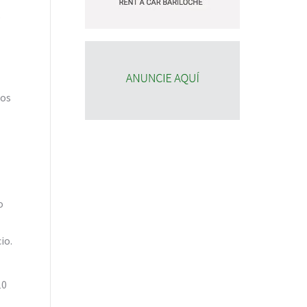
o
dos
o
io.
10