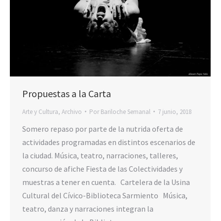
Propuestas a la Carta
Arte y Cultura
,
Archivo
Por
Bariloche Semanal
7 junio, 2018
Somero repaso por parte de la nutrida oferta de
actividades programadas en distintos escenarios de
la ciudad. Música, teatro, narraciones, talleres,
concurso de afiche Fiesta de las Colectividades y
muestras a tener en cuenta. Cartelera de la Usina
Cultural del Cívico-Biblioteca Sarmiento Música,
teatro, danza y narraciones integran la