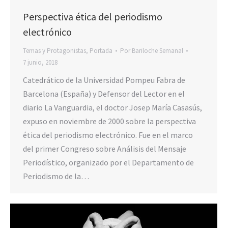
Perspectiva ética del periodismo
electrónico
Temas y Protagonistas
,
Portada
Por
Bariloche Semanal
7 junio, 2018
Catedrático de la Universidad Pompeu Fabra de
Barcelona (España) y Defensor del Lector en el
diario La Vanguardia, el doctor Josep María Casasús,
expuso en noviembre de 2000 sobre la perspectiva
ética del periodismo electrónico. Fue en el marco
del primer Congreso sobre Análisis del Mensaje
Periodístico, organizado por el Departamento de
Periodismo de la…